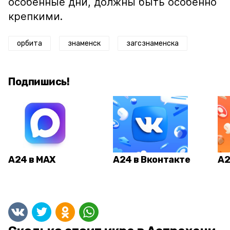
особенные дни, должны быть особенно
крепкими.
орбита
знаменск
загсзнаменска
Подпишись!
А24 в MAX
А24 в Вконтакте
А2