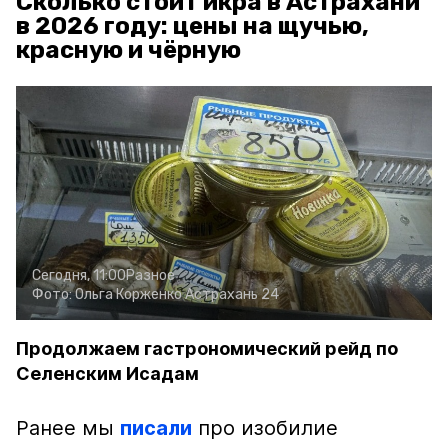
Сколько стоит икра в Астрахани
в 2026 году: цены на щучью,
красную и чёрную
Сегодня, 11:00
Разное
Фото:
Ольга Корженко
Астрахань 24
Продолжаем гастрономический рейд по
Селенским Исадам
Ранее мы
писали
про изобилие