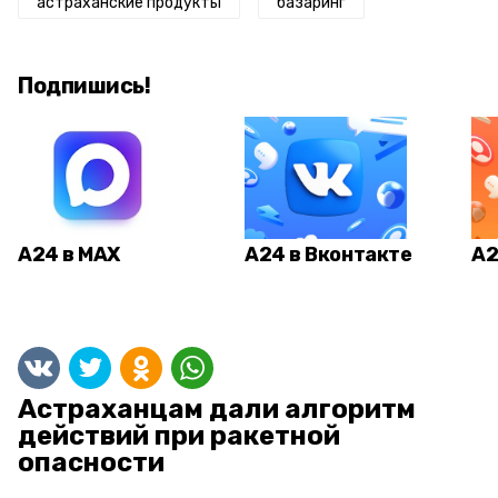
астраханские продукты
базаринг
Подпишись!
А24 в MAX
А24 в Вконтакте
А2
Астраханцам дали алгоритм
действий при ракетной
опасности