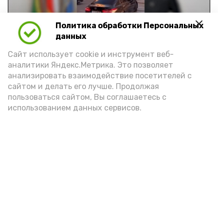
Video
Политика обработки Персональных
данных
Видео: управление пресс-службы и информации
Сайт использует cookie и инструмент веб-
администрации губернатора АО
аналитики Яндекс.Метрика. Это позволяет
анализировать взаимодействие посетителей с
сайтом и делать его лучше. Продолжая
год единства народов
закон
пользоваться сайтом, Вы соглашаетесь с
использованием данных сервисов.
Подпишись!
А24 в MAX
А24 в Вконтакте
А2