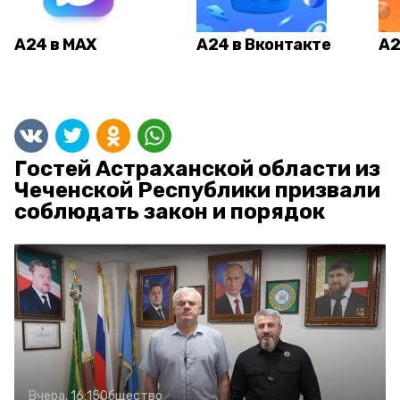
А24 в MAX
А24 в Вконтакте
А2
Гостей Астраханской области из
Чеченской Республики призвали
соблюдать закон и порядок
Вчера, 16:15
Общество