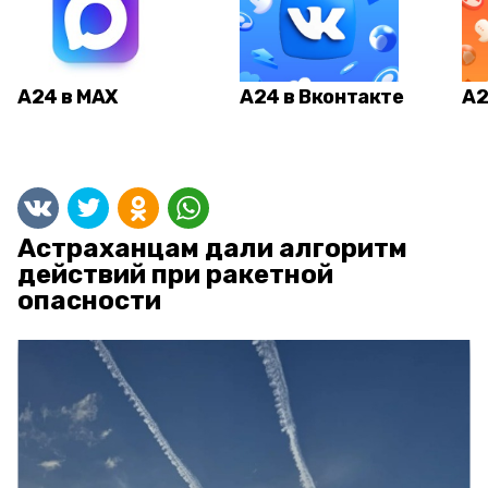
А24 в MAX
А24 в Вконтакте
А2
Астраханцам дали алгоритм
действий при ракетной
опасности