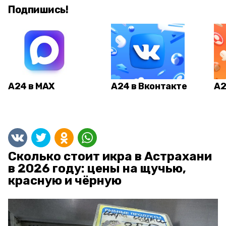
Подпишись!
А24 в MAX
А24 в Вконтакте
А2
Сколько стоит икра в Астрахани
в 2026 году: цены на щучью,
красную и чёрную