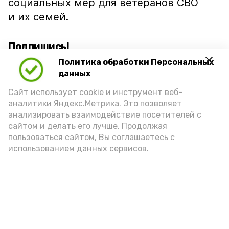
социальных мер для ветеранов СВО
и их семей.
Подпишись!
Политика обработки Персональных
данных
Сайт использует cookie и инструмент веб-
аналитики Яндекс.Метрика. Это позволяет
анализировать взаимодействие посетителей с
А24 в MAX
А24 в Вконтакте
А2
сайтом и делать его лучше. Продолжая
пользоваться сайтом, Вы соглашаетесь с
использованием данных сервисов.
В селе Ахтубинского района
установили новые контейнеры