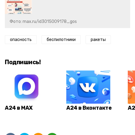
Фото: max.ru/id3015009178_gos
опасность
беспилотники
ракеты
Подпишись!
А24 в MAX
А24 в Вконтакте
А2