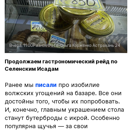
Вчера, 11:00
Разное
Фото:
Ольга Корженко
Астрахань 24
Продолжаем гастрономический рейд по
Селенским Исадам
Ранее мы
писали
про изобилие
волжских угощений на базаре. Все они
достойны того, чтобы их попробовать.
И, конечно, главным украшением стола
станут бутерброды с икрой. Особенно
популярна щучья — за свои