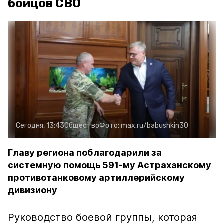
бойцов СВО
Сегодня, 13:43
Общество
Фото:
max.ru/babushkin30
Главу региона поблагодарили за
системную помощь 591-му Астраханскому
противотанковому артиллерийскому
дивизиону
Руководство боевой группы, которая