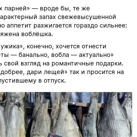
х парней» — вроде бы, те же
характерный запах свежевысушенной
но аппетит разжигается гораздо сильнее:
ряжена воблёшка.
ужика», конечно, хочется отнести
еты — банально, вобла — актуально»
ь свой взгляд на романтичные подарки.
добрее, дари лещей» так и просится на
тпустившему в отпуск.