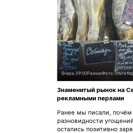
Вчера, 09:00
Разное
Фото:
Ольга Ко
Знаменитый рынок на С
рекламными перлами
Ранее мы писали, почём
разновидности угощений
остались позитивно зар