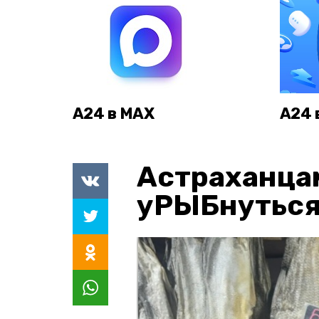
А24 в MAX
А24 
Астраханца
уРЫБнуться