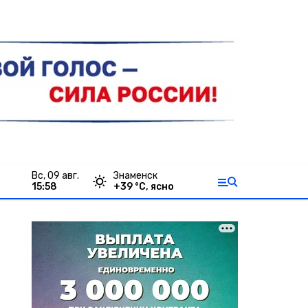
вс, 09 авг.
Знаменск
15:58
+
39
°С,
ясно