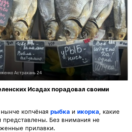
рженко
Астрахань 24
еленских Исадах порадовал своими
 нынче копчёная
рыбка
и
икорка
, какие
 представлены. Без внимания не
яженные прилавки.