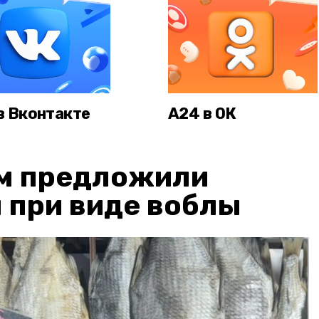
в Вконтакте
А24 в ОК
м предложили
 при виде воблы