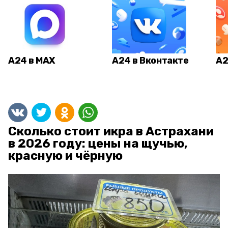
А24 в MAX
А24 в Вконтакте
А2
Сколько стоит икра в Астрахани
в 2026 году: цены на щучью,
красную и чёрную