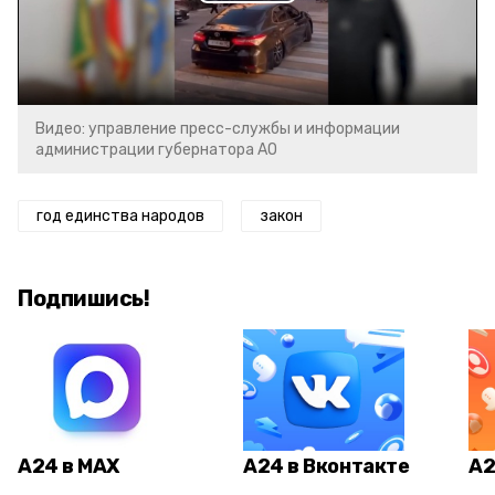
Play
Video
Видео: управление пресс-службы и информации
администрации губернатора АО
год единства народов
закон
Подпишись!
А24 в MAX
А24 в Вконтакте
А2