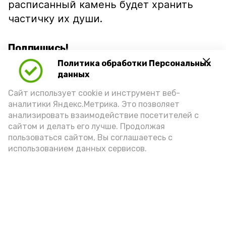
расписанный камень будет хранить
частичку их души.
Подпишись!
Политика обработки Персональных
данных
Сайт использует cookie и инструмент веб-
аналитики Яндекс.Метрика. Это позволяет
анализировать взаимодействие посетителей с
А24 в MAX
А24 в Вконтакте
А2
сайтом и делать его лучше. Продолжая
пользоваться сайтом, Вы соглашаетесь с
использованием данных сервисов.
В Ахтубинском районе три
женщины подозреваются в даче
ложных показаний в суде