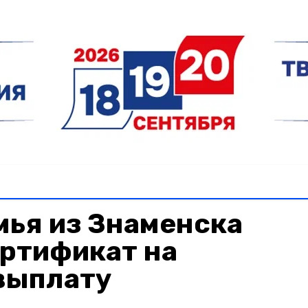
мья из Знаменска
ертификат на
выплату