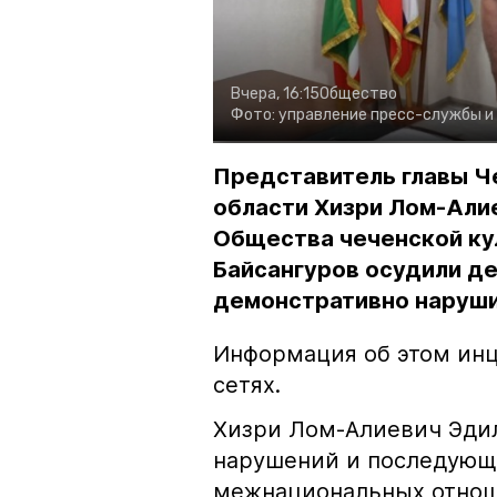
Вчера, 16:15
Общество
Фото:
управление пресс-службы и
Представитель главы Ч
области Хизри Лом-Али
Общества чеченской ку
Байсангуров осудили де
демонстративно наруши
Информация об этом инц
сетях.
Хизри Лом-Алиевич Эдил
нарушений и последующе
межнациональных отноше