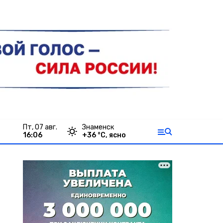
пт, 07 авг.
Знаменск
16:06
+
36
°С,
ясно