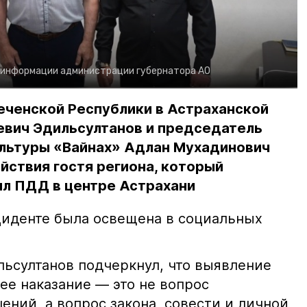
 информации администрации губернатора АО
еченской Республики в Астраханской
евич Эдильсултанов и председатель
льтуры «Вайнах» Адлан Мухадинович
йствия гостя региона, который
л ПДД в центре Астрахани
иденте была освещена в социальных
ьсултанов подчеркнул, что выявление
е наказание — это не вопрос
ний, а вопрос закона, совести и личной