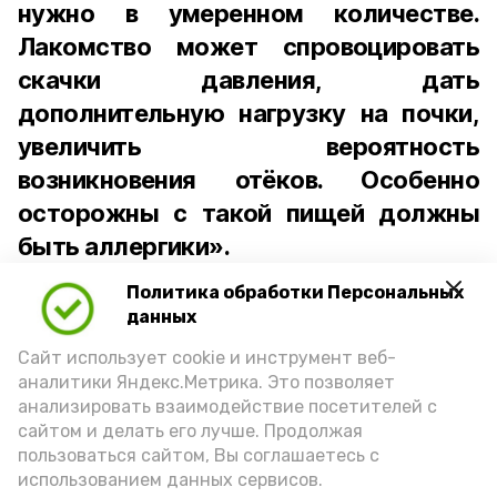
нужно в умеренном количестве.
Лакомство может спровоцировать
скачки давления, дать
дополнительную нагрузку на почки,
увеличить вероятность
возникновения отёков. Особенно
осторожны с такой пищей должны
быть аллергики».
Политика обработки Персональных
Для взрослого человека безопасной
данных
порцией икры считается 30-50 граммов
(2-3 ложки). При этом следует обратить
Сайт использует cookie и инструмент веб-
аналитики Яндекс.Метрика. Это позволяет
внимание на хлеб, с которым она
анализировать взаимодействие посетителей с
подаётся: лучше выбирать
сайтом и делать его лучше. Продолжая
цельнозерновой, с мукой грубого
пользоваться сайтом, Вы соглашаетесь с
использованием данных сервисов.
помола. Есть икру следует в первой