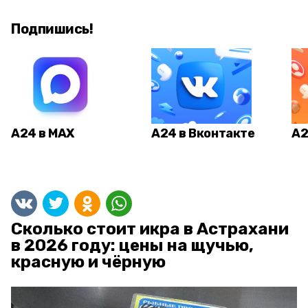
Подпишись!
А24 в MAX
А24 в Вконтакте
А2
Сколько стоит икра в Астрахани
в 2026 году: цены на щучью,
красную и чёрную