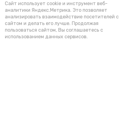
Сайт использует cookie и инструмент веб-
аналитики Яндекс.Метрика. Это позволяет
анализировать взаимодействие посетителей с
сайтом и делать его лучше. Продолжая
пользоваться сайтом, Вы соглашаетесь с
использованием данных сервисов.
Фото: Ольга Корженко Астрахань 24
Как объяснили продавцы, воблу берут
охотно: уж больно хороша на вкус. К
тому же её удобно транспортировать,
она долго не портится. А это
немаловажно: рыбка, особенно с такими