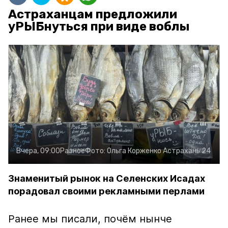
Астраханцам предложили
уРЫБнуться при виде воблы
Вчера, 09:00
Разное
Фото:
Ольга Корженко
Астрахань 24
Знаменитый рынок на Селенских Исадах
порадовал своими рекламными перлами
Ранее мы писали, почём нынче