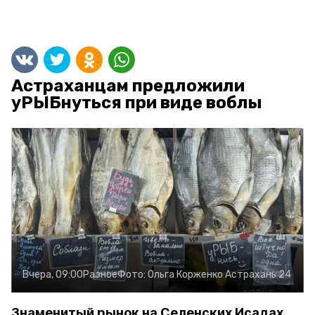
Астраханцам предложили
уРЫБнуться при виде воблы
Вчера, 09:00
Разное
Фото:
Ольга Корженко
Астрахань 24
Знаменитый рынок на Селенских Исадах