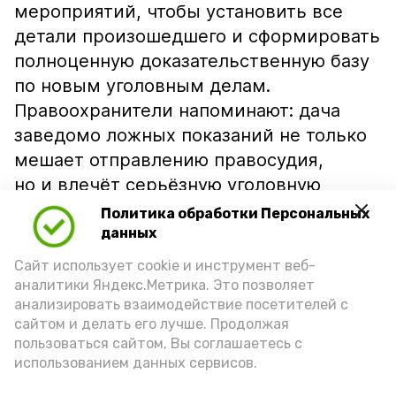
мероприятий, чтобы установить все
детали произошедшего и сформировать
полноценную доказательственную базу
по новым уголовным делам.
Правоохранители напоминают: дача
заведомо ложных показаний не только
мешает отправлению правосудия,
но и влечёт серьёзную уголовную
ответственность.
Политика обработки Персональных
данных
Подпишись!
Сайт использует cookie и инструмент веб-
аналитики Яндекс.Метрика. Это позволяет
анализировать взаимодействие посетителей с
сайтом и делать его лучше. Продолжая
пользоваться сайтом, Вы соглашаетесь с
использованием данных сервисов.
А24 в MAX
А24 в Вконтакте
А2