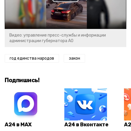
Play
Video
Видео: управление пресс-службы и информации
администрации губернатора АО
год единства народов
закон
Подпишись!
А24 в MAX
А24 в Вконтакте
А2