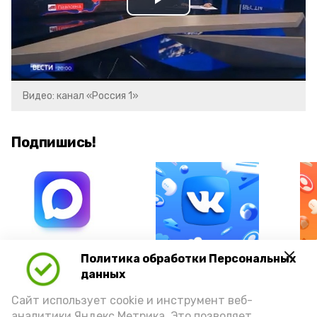
Play
Video
Видео: канал «Россия 1»
Подпишись!
А24 в MAX
А24 в Вконтакте
А2
Политика обработки Персональных
данных
Сайт использует cookie и инструмент веб-
аналитики Яндекс.Метрика. Это позволяет