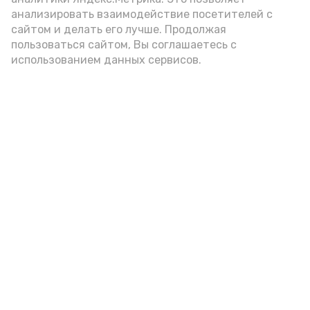
анализировать взаимодействие посетителей с
Сколько стоит икра в Астрахани
сайтом и делать его лучше. Продолжая
в 2026 году: цены на щучью,
пользоваться сайтом, Вы соглашаетесь с
использованием данных сервисов.
красную и чёрную
Сегодня, 11:00
Разное
Фото:
Ольга Корженко
Астрахань 24
Продолжаем гастрономический рейд по
Селенским Исадам