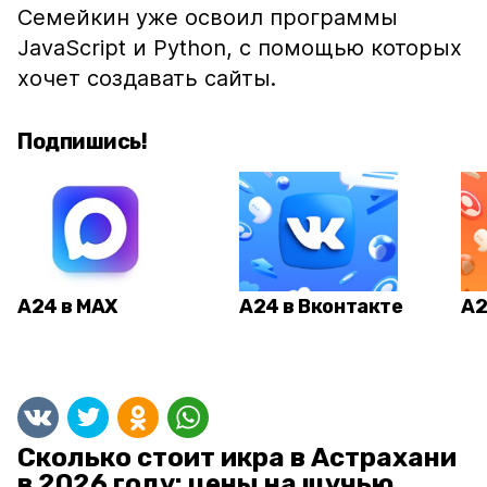
Семейкин уже освоил программы
JavaScript и Python, с помощью которых
хочет создавать сайты.
Подпишись!
А24 в MAX
А24 в Вконтакте
А2
Сколько стоит икра в Астрахани
в 2026 году: цены на щучью,