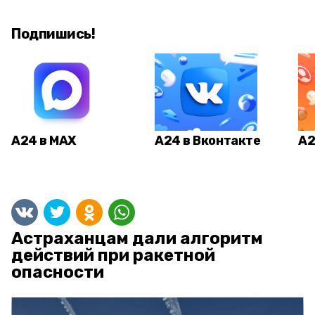
Подпишись!
А24 в MAX
А24 в Вконтакте
А2
Астраханцам дали алгоритм
действий при ракетной
опасности