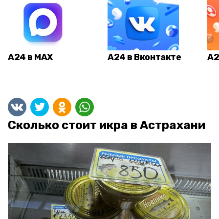
А24 в MAX
А24 в Вконтакте
А2
Сколько стоит икра в Астрахани