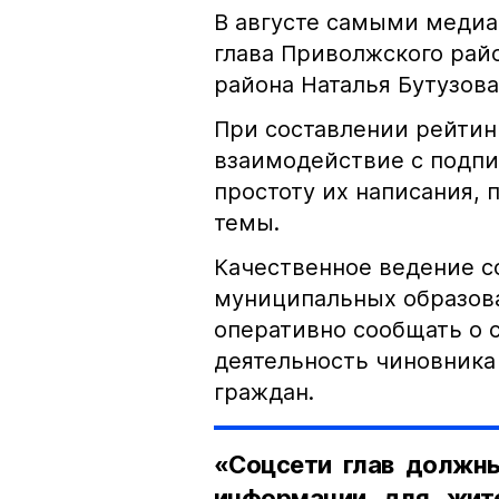
​В августе самыми меди
глава Приволжского рай
района Наталья Бутузова
​При составлении рейти
взаимодействие с подпи
простоту их написания,
темы.
​Качественное ведение 
муниципальных образова
оперативно сообщать о с
деятельность чиновника
граждан.
«Соцсети глав должны
информации для жит