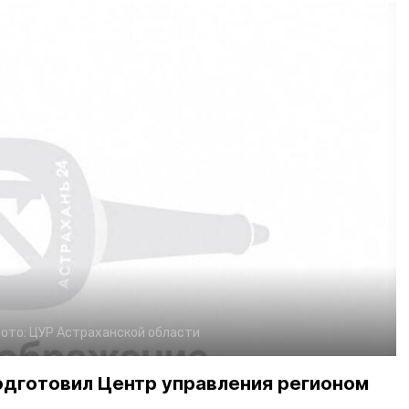
ото:
ЦУР Астраханской области
одготовил Центр управления регионом