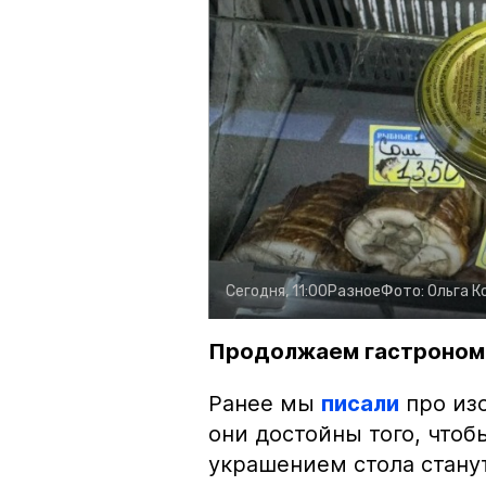
Сегодня, 11:00
Разное
Фото:
Ольга К
Продолжаем гастроном
Ранее мы
писали
про изо
они достойны того, чтоб
украшением стола стану