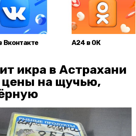
в Вконтакте
А24 в ОК
ит икра в Астрахани
: цены на щучью,
чёрную