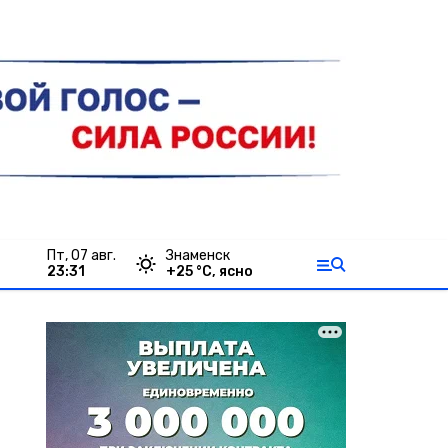
пт, 07 авг.
Знаменск
23:31
+
25
°С,
ясно