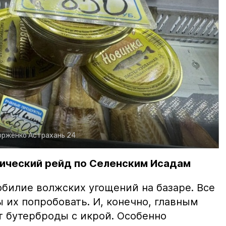
орженко
Астрахань 24
ический рейд по Селенским Исадам
билие волжских угощений на базаре. Все
ы их попробовать. И, конечно, главным
т бутерброды с икрой. Особенно