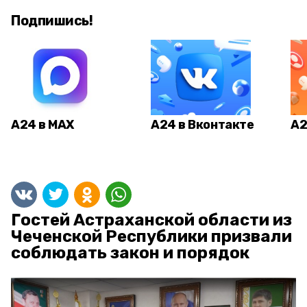
Подпишись!
А24 в MAX
А24 в Вконтакте
А2
Гостей Астраханской области из
Чеченской Республики призвали
соблюдать закон и порядок