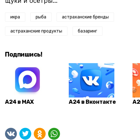
щуки и осётры...
икра
рыба
астраханские бренды
астраханские продукты
базаринг
Подпишись!
А24 в MAX
А24 в Вконтакте
А2