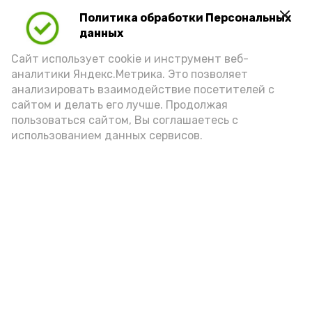
Политика обработки Персональных
данных
Сайт использует cookie и инструмент веб-
аналитики Яндекс.Метрика. Это позволяет
анализировать взаимодействие посетителей с
А24 в MAX
А24 в Вконтакте
А2
сайтом и делать его лучше. Продолжая
пользоваться сайтом, Вы соглашаетесь с
использованием данных сервисов.
Гостей Астраханской области из
Чеченской Республики призвали
соблюдать закон и порядок