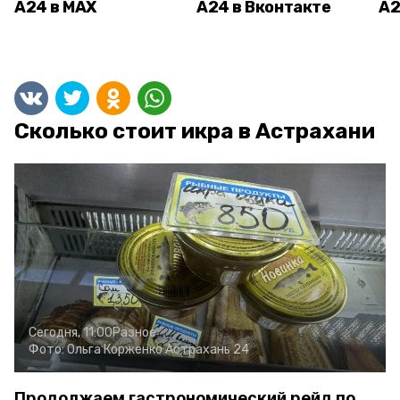
А24 в MAX
А24 в Вконтакте
А2
Сколько стоит икра в Астрахани
Сегодня, 11:00
Разное
Фото:
Ольга Корженко
Астрахань 24
Продолжаем гастрономический рейд по