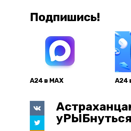
Подпишись!
А24 в MAX
А24 
Астраханца
уРЫБнуться