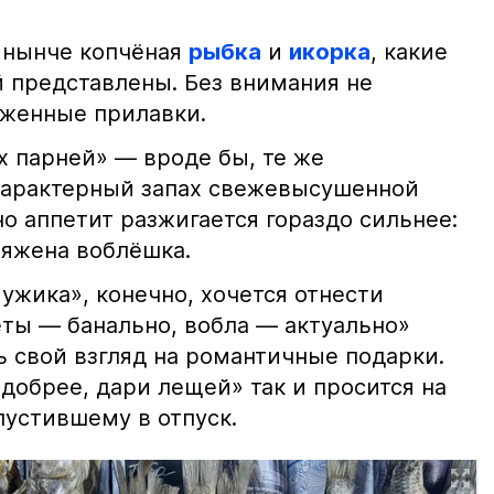
 нынче копчёная
рыбка
и
икорка
, какие
 представлены. Без внимания не
яженные прилавки.
х парней» — вроде бы, те же
характерный запах свежевысушенной
но аппетит разжигается гораздо сильнее:
ряжена воблёшка.
ужика», конечно, хочется отнести
еты — банально, вобла — актуально»
ь свой взгляд на романтичные подарки.
добрее, дари лещей» так и просится на
тпустившему в отпуск.