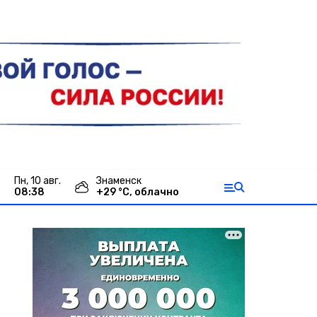
пн, 10 авг.
Знаменск
08:38
+
29
°С,
облачно