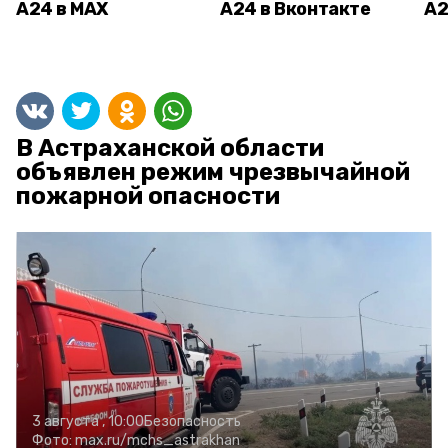
А24 в MAX
А24 в Вконтакте
А2
В Астраханской области
объявлен режим чрезвычайной
пожарной опасности
3 августа , 10:00
Безопасность
Фото:
max.ru/mchs_astrakhan