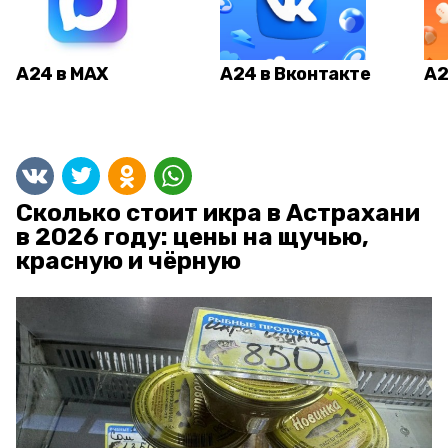
А24 в MAX
А24 в Вконтакте
А2
Сколько стоит икра в Астрахани
в 2026 году: цены на щучью,
красную и чёрную