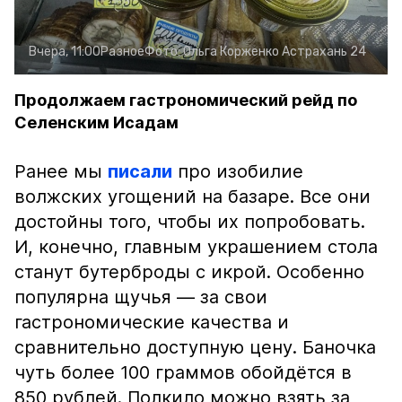
Вчера, 11:00
Разное
Фото:
Ольга Корженко
Астрахань 24
Продолжаем гастрономический рейд по
Селенским Исадам
Ранее мы
писали
про изобилие
волжских угощений на базаре. Все они
достойны того, чтобы их попробовать.
И, конечно, главным украшением стола
станут бутерброды с икрой. Особенно
популярна щучья — за свои
гастрономические качества и
сравнительно доступную цену. Баночка
чуть более 100 граммов обойдётся в
850 рублей. Полкило можно взять за