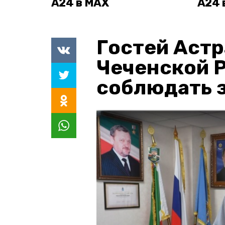
А24 в MAX
А24 
Гостей Астр
Чеченской 
соблюдать з