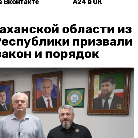
в Вконтакте
А24 в ОК
аханской области из
Республики призвали
акон и порядок