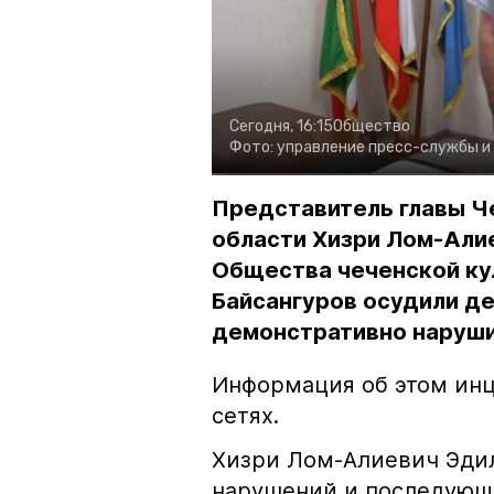
Сегодня, 16:15
Общество
Фото:
управление пресс-службы и
Представитель главы Ч
области Хизри Лом-Али
Общества чеченской ку
Байсангуров осудили де
демонстративно наруши
Информация об этом инц
сетях.
Хизри Лом-Алиевич Эдил
нарушений и последующе