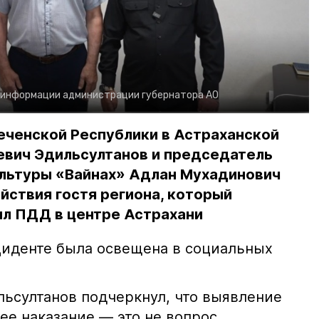
 информации администрации губернатора АО
еченской Республики в Астраханской
евич Эдильсултанов и председатель
льтуры «Вайнах» Адлан Мухадинович
йствия гостя региона, который
л ПДД в центре Астрахани
иденте была освещена в социальных
ьсултанов подчеркнул, что выявление
е наказание — это не вопрос