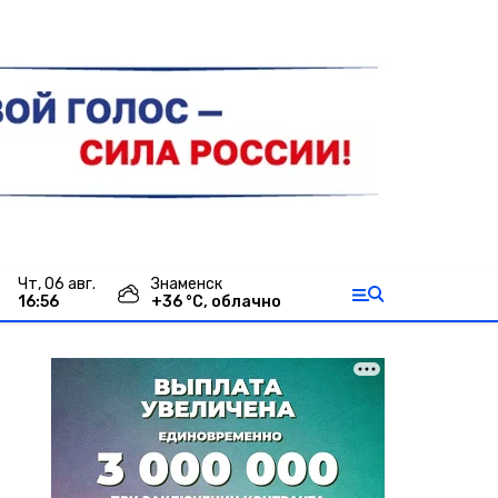
чт, 06 авг.
Знаменск
16:56
+
36
°С,
облачно