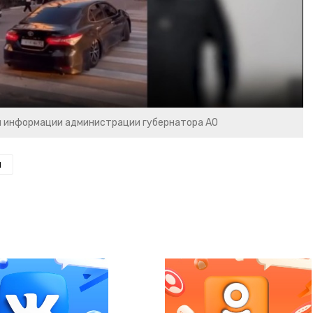
Video
и информации администрации губернатора АО
н