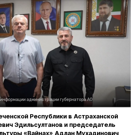
 информации администрации губернатора АО
еченской Республики в Астраханской
евич Эдильсултанов и председатель
льтуры «Вайнах» Адлан Мухадинович