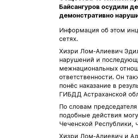
Байсангуров осудили де
демонстративно наруши
Информация об этом инц
сетях.
Хизри Лом-Алиевич Эдил
нарушений и последующе
межнациональных отноше
ответственности. Он та
понёс наказание в резу
ГИБДД Астраханской обл
По словам председателя
подобные действия могу
Чеченской Республики, 
Хизри Лом-Алиевич и Ад