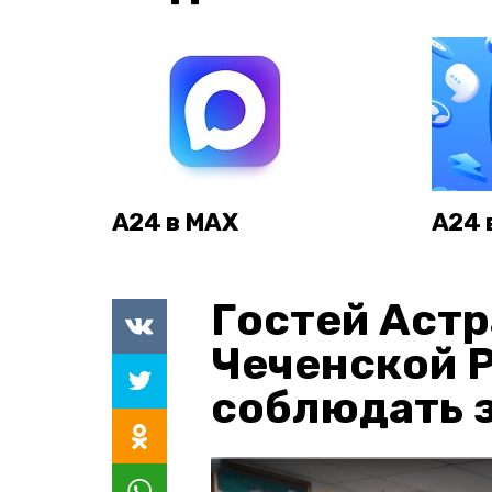
А24 в MAX
А24 
Гостей Астр
Чеченской 
соблюдать з