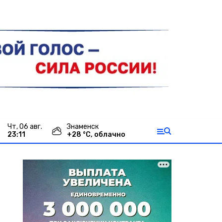
чт, 06 авг.
Знаменск
23:11
+
28
°С,
облачно