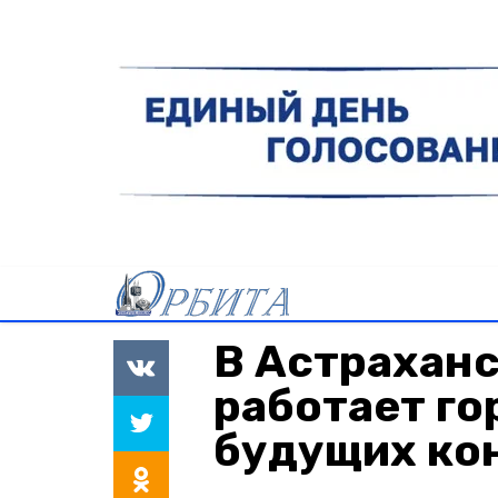
В Астраханс
работает го
будущих ко