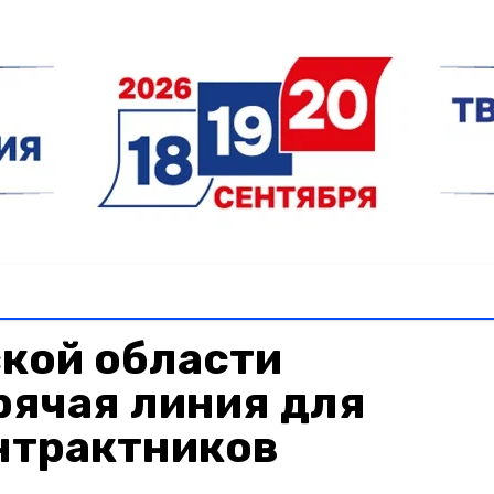
кой области
рячая линия для
нтрактников