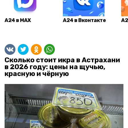
А24 в MAX
А24 в Вконтакте
А2
Сколько стоит икра в Астрахани
в 2026 году: цены на щучью,
красную и чёрную