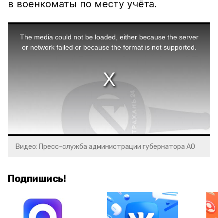
в военкоматы по месту учёта.
This
is
a
The media could not be loaded, either because the server
modal
window.
or network failed or because the format is not supported.
Видео: Пресс-служба администрации губернатора АО
Подпишись!