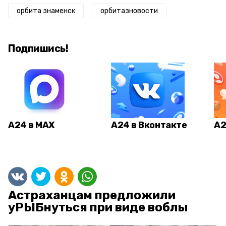
орбита знаменск
орбитазновости
Подпишись!
А24 в MAX
А24 в Вконтакте
А2
Астраханцам предложили
уРЫБнуться при виде воблы