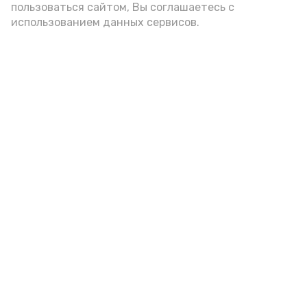
пользоваться сайтом, Вы соглашаетесь с
использованием данных сервисов.
Фото: Ольга Корженко Астрахань 24
Как объяснили продавцы, воблу берут
охотно: уж больно хороша на вкус. К
тому же её удобно транспортировать,
она долго не портится. А это
немаловажно: рыбка, особенно с такими
бодрыми «аффирмациями», станет
лакомым презентом даже для далеко
живущих любимых.