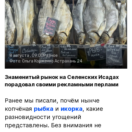
8 августа , 09:00
Разное
Фото:
Ольга Корженко
Астрахань 24
Знаменитый рынок на Селенских Исадах
порадовал своими рекламными перлами
Ранее мы писали, почём нынче
копчёная
рыбка
и
икорка
, какие
разновидности угощений
представлены. Без внимания не