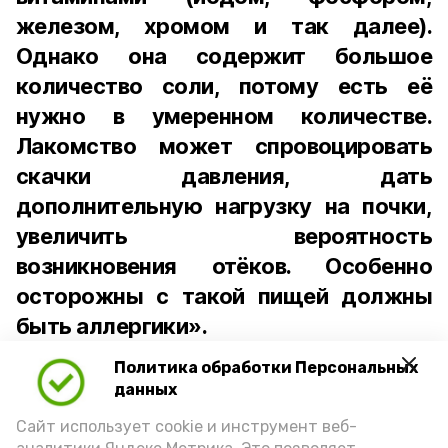
железом, хромом и так далее).
Однако она содержит большое
количество соли, потому есть её
нужно в умеренном количестве.
Лакомство может спровоцировать
скачки давления, дать
дополнительную нагрузку на почки,
увеличить вероятность
возникновения отёков. Особенно
осторожны с такой пищей должны
быть аллергики».
Политика обработки Персональных
Для взрослого человека безопасной
данных
порцией икры считается 30-50 граммов
(2-3 ложки). При этом следует обратить
Сайт использует cookie и инструмент веб-