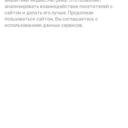
аналитики Яндекс.Метрика. Это позволяет
внимание на хлеб, с которым она
анализировать взаимодействие посетителей с
подаётся: лучше выбирать
сайтом и делать его лучше. Продолжая
цельнозерновой, с мукой грубого
пользоваться сайтом, Вы соглашаетесь с
использованием данных сервисов.
помола. Есть икру следует в первой
половине дня. Кстати, полезнее для
здоровья сопроводить такой бутерброд
сочными овощами, свежей зеленью и
отварным яйцом.