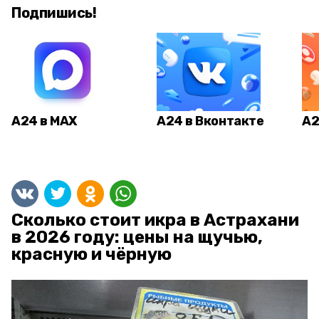
Подпишись!
А24 в MAX
А24 в Вконтакте
А2
Сколько стоит икра в Астрахани
в 2026 году: цены на щучью,
красную и чёрную