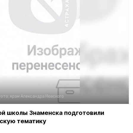
ото:
храм Александра Невского
ой школы Знаменска подготовили
скую тематику