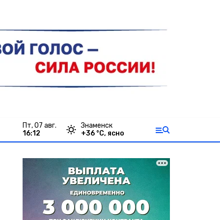
пт, 07 авг.
Знаменск
16:12
+
36
°С,
ясно