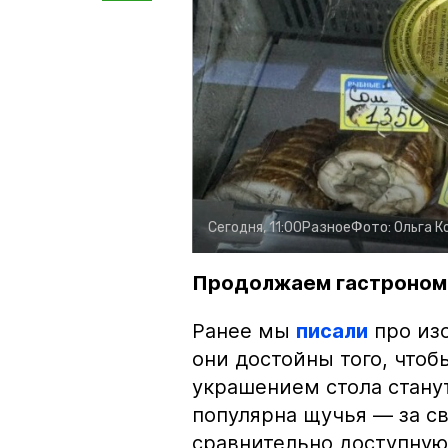
Сегодня, 11:00
Разное
Фото:
Ольга К
Продолжаем гастроном
Ранее мы
писали
про изо
они достойны того, чтоб
украшением стола стану
популярна щучья — за с
сравнительно доступную 