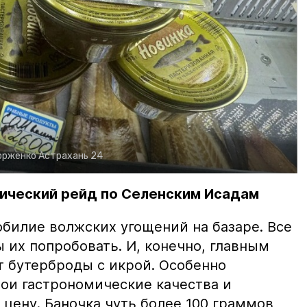
орженко
Астрахань 24
ический рейд по Селенским Исадам
билие волжских угощений на базаре. Все
ы их попробовать. И, конечно, главным
т бутерброды с икрой. Особенно
вои гастрономические качества и
цену. Баночка чуть более 100 граммов