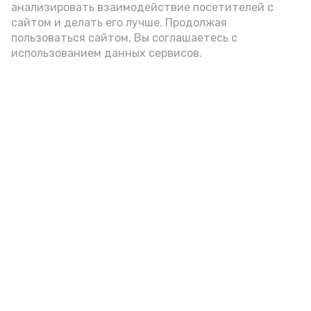
анализировать взаимодействие посетителей с
А24 в MAX
А24 в Вконтакте
А2
сайтом и делать его лучше. Продолжая
пользоваться сайтом, Вы соглашаетесь с
использованием данных сервисов.
В Ахтубинском районе три
женщины подозреваются в даче
ложных показаний в суде