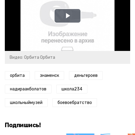
Play
Video
Видео: Орбита Орбита
орбита
знаменск
деньгероев
надираакболатов
школа234
школьныймузей
боевоебратство
Подпишись!