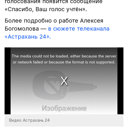
голосования появится сообщение
«Спасибо, Ваш голос учтён».
Более подробно о работе Алексея
Богомолова —
в сюжете телеканала
«Астрахань 24».
This
is
a
The media could not be loaded, either because the server
modal
window.
or network failed or because the format is not supported.
Видео: Астрахань 24