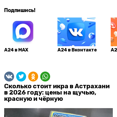
Подпишись!
А24 в MAX
А24 в Вконтакте
А2
Сколько стоит икра в Астрахани
в 2026 году: цены на щучью,
красную и чёрную