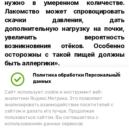
нужно в умеренном количестве.
Лакомство может спровоцировать
скачки давления, дать
дополнительную нагрузку на почки,
увеличить вероятность
возникновения отёков. Особенно
осторожны с такой пищей должны
быть аллергики».
Политика обработки Персональных
Для взрослого человека безопасной
данных
порцией икры считается 30-50 граммов
(2-3 ложки). При этом следует обратить
Сайт использует cookie и инструмент веб-
аналитики Яндекс.Метрика. Это позволяет
внимание на хлеб, с которым она
анализировать взаимодействие посетителей с
подаётся: лучше выбирать
сайтом и делать его лучше. Продолжая
цельнозерновой, с мукой грубого
пользоваться сайтом, Вы соглашаетесь с
использованием данных сервисов.
помола. Есть икру следует в первой