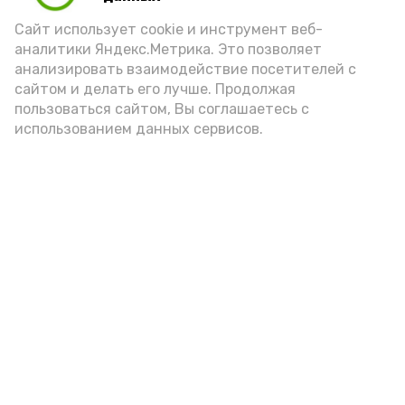
порцией икры считается 30-50 граммов
(2-3 ложки). При этом следует обратить
Сайт использует cookie и инструмент веб-
аналитики Яндекс.Метрика. Это позволяет
внимание на хлеб, с которым она
анализировать взаимодействие посетителей с
подаётся: лучше выбирать
сайтом и делать его лучше. Продолжая
цельнозерновой, с мукой грубого
пользоваться сайтом, Вы соглашаетесь с
использованием данных сервисов.
помола. Есть икру следует в первой
половине дня. Кстати, полезнее для
здоровья сопроводить такой бутерброд
сочными овощами, свежей зеленью и
отварным яйцом.