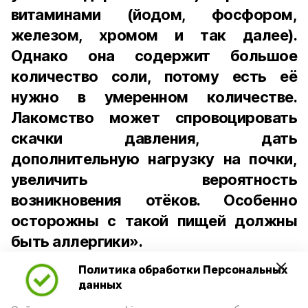
витаминами (йодом, фосфором,
железом, хромом и так далее).
Однако она содержит большое
количество соли, потому есть её
нужно в умеренном количестве.
Лакомство может спровоцировать
скачки давления, дать
дополнительную нагрузку на почки,
увеличить вероятность
возникновения отёков. Особенно
осторожны с такой пищей должны
быть аллергики».
Политика обработки Персональных
Для взрослого человека безопасной
данных
порцией икры считается 30-50 граммов