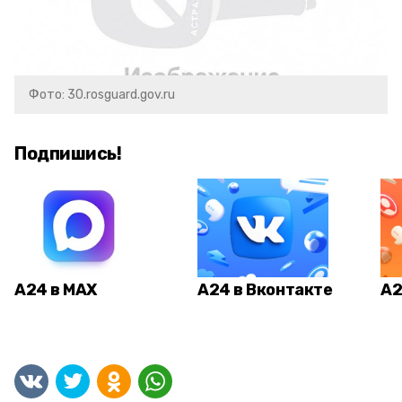
Фото: 30.rosguard.gov.ru
Подпишись!
А24 в MAX
А24 в Вконтакте
А2