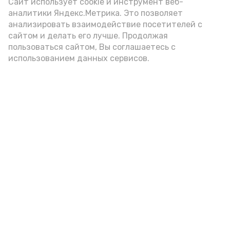
(2-3 ложки). При этом следует обратить
Сайт использует cookie и инструмент веб-
аналитики Яндекс.Метрика. Это позволяет
внимание на хлеб, с которым она
анализировать взаимодействие посетителей с
подаётся: лучше выбирать
сайтом и делать его лучше. Продолжая
цельнозерновой, с мукой грубого
пользоваться сайтом, Вы соглашаетесь с
использованием данных сервисов.
помола. Есть икру следует в первой
половине дня. Кстати, полезнее для
здоровья сопроводить такой бутерброд
сочными овощами, свежей зеленью и
отварным яйцом.