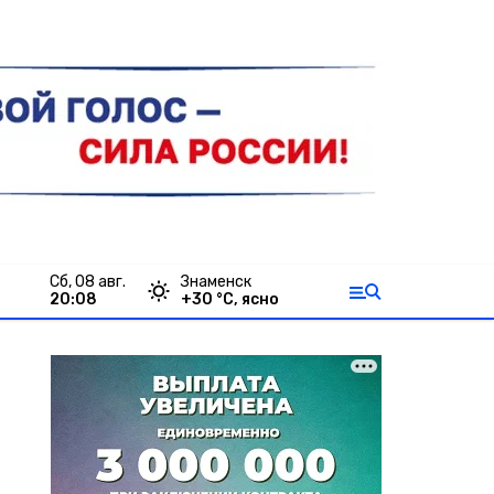
сб, 08 авг.
Знаменск
20:08
+
30
°С,
ясно