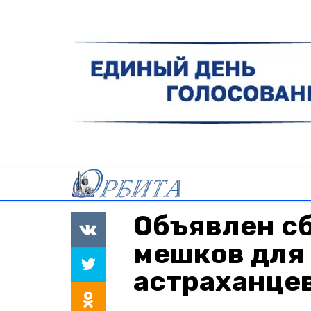
Объявлен с
мешков для
астраханце