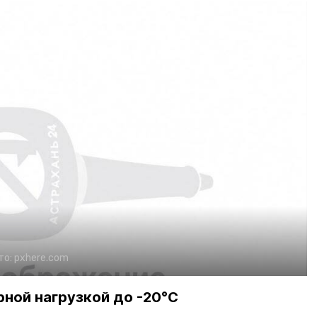
то:
pxhere.com
ной нагрузкой до -20°С