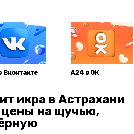
в Вконтакте
А24 в ОК
ит икра в Астрахани
: цены на щучью,
чёрную