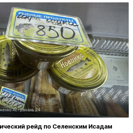
рженко
Астрахань 24
ический рейд по Селенским Исадам