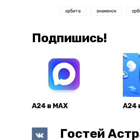
орбита
знаменск
орб
Подпишись!
А24 в MAX
А24 
Гостей Астр