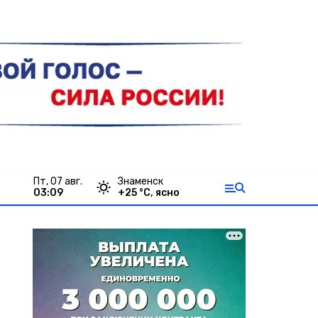
пт, 07 авг.
Знаменск
03:09
+
25
°С,
ясно