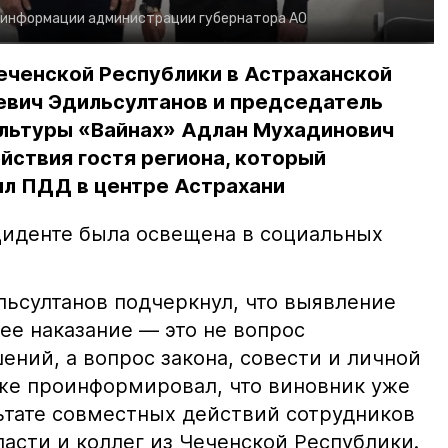
 информации администрации губернатора АО
еченской Республики в Астраханской
евич Эдильсултанов и председатель
льтуры «Вайнах» Адлан Мухадинович
йствия гостя региона, который
л ПДД в центре Астрахани
иденте была освещена в социальных
ьсултанов подчеркнул, что выявление
е наказание — это не вопрос
ний, а вопрос закона, совести и личной
кже проинформировал, что виновник уже
льтате совместных действий сотрудников
асти и коллег из Чеченской Республики.