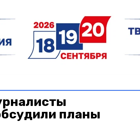
урналисты
обсудили планы