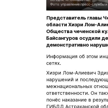
Фото:
управление пресс-службы и
Представитель главы Ч
области Хизри Лом-Али
Общества чеченской ку
Байсангуров осудили де
демонстративно наруши
Информация об этом инц
сетях.
Хизри Лом-Алиевич Эдил
нарушений и последующе
межнациональных отноше
ответственности. Он та
понёс наказание в резу
ГИБДД Астраханской обл