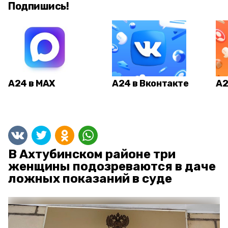
Подпишись!
А24 в MAX
А24 в Вконтакте
А2
В Ахтубинском районе три
женщины подозреваются в даче
ложных показаний в суде