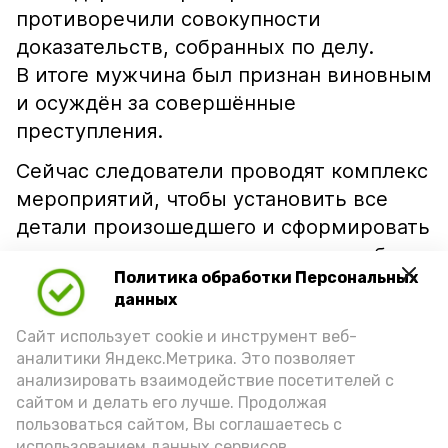
противоречили совокупности
доказательств, собранных по делу.
В итоге мужчина был признан виновным
и осуждён за совершённые
преступления.
Сейчас следователи проводят комплекс
мероприятий, чтобы установить все
детали произошедшего и сформировать
полноценную доказательственную базу
Политика обработки Персональных
по новым уголовным делам.
данных
Правоохранители напоминают: дача
Сайт использует cookie и инструмент веб-
заведомо ложных показаний не только
аналитики Яндекс.Метрика. Это позволяет
мешает отправлению правосудия,
анализировать взаимодействие посетителей с
но и влечёт серьёзную уголовную
сайтом и делать его лучше. Продолжая
ответственность.
пользоваться сайтом, Вы соглашаетесь с
использованием данных сервисов.