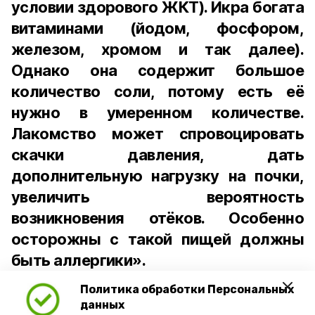
условии здорового ЖКТ). Икра богата
витаминами (йодом, фосфором,
железом, хромом и так далее).
Однако она содержит большое
количество соли, потому есть её
нужно в умеренном количестве.
Лакомство может спровоцировать
скачки давления, дать
дополнительную нагрузку на почки,
увеличить вероятность
возникновения отёков. Особенно
осторожны с такой пищей должны
быть аллергики».
Политика обработки Персональных
Для взрослого человека безопасной
данных
порцией икры считается 30-50 граммов