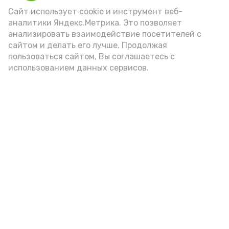
(2-3 ложки). При этом следует обратить
Сайт использует cookie и инструмент веб-
аналитики Яндекс.Метрика. Это позволяет
внимание на хлеб, с которым она
анализировать взаимодействие посетителей с
подаётся: лучше выбирать
сайтом и делать его лучше. Продолжая
цельнозерновой, с мукой грубого
пользоваться сайтом, Вы соглашаетесь с
использованием данных сервисов.
помола. Есть икру следует в первой
половине дня. Кстати, полезнее для
здоровья сопроводить такой бутерброд
сочными овощами, свежей зеленью и
отварным яйцом.