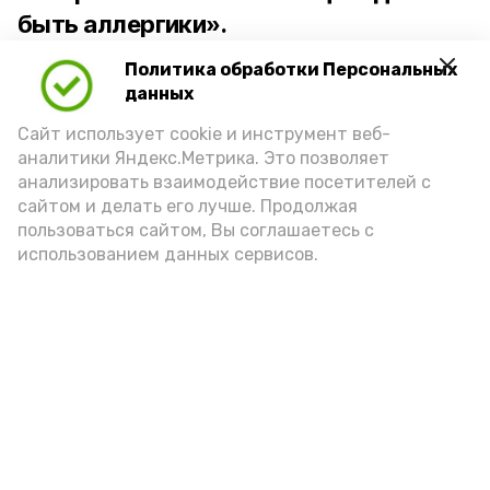
быть аллергики».
Политика обработки Персональных
Для взрослого человека безопасной
данных
порцией икры считается 30-50 граммов
(2-3 ложки). При этом следует обратить
Сайт использует cookie и инструмент веб-
аналитики Яндекс.Метрика. Это позволяет
внимание на хлеб, с которым она
анализировать взаимодействие посетителей с
подаётся: лучше выбирать
сайтом и делать его лучше. Продолжая
цельнозерновой, с мукой грубого
пользоваться сайтом, Вы соглашаетесь с
использованием данных сервисов.
помола. Есть икру следует в первой
половине дня. Кстати, полезнее для
здоровья сопроводить такой бутерброд
сочными овощами, свежей зеленью и
отварным яйцом.