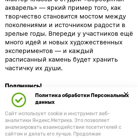
акварель» — яркий пример того, как
творчество становится мостом между
поколениями и источником радости в
зрелые годы. Впереди у участников ещё
много идей и новых художественных
экспериментов — и каждый
расписанный камень будет хранить
частичку их души.
Подпишись!
Политика обработки Персональных
данных
Сайт использует cookie и инструмент веб-
аналитики Яндекс.Метрика. Это позволяет
анализировать взаимодействие посетителей с
А24 в MAX
А24 в Вконтакте
А2
сайтом и делать его лучше. Продолжая