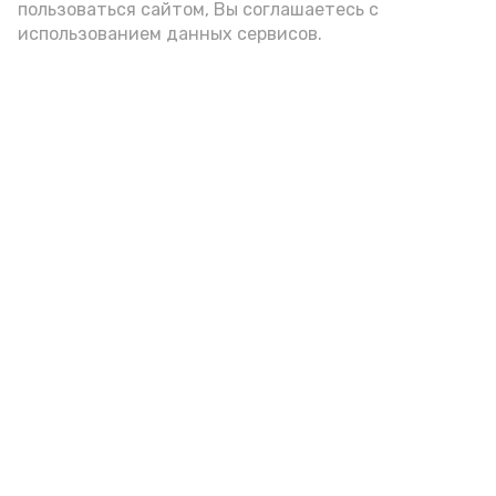
пользоваться сайтом, Вы соглашаетесь с
использованием данных сервисов.
В Ахтубинском районе три
женщины подозреваются в даче
ложных показаний в суде
Вчера, 17:07
Происшествия
Фото:
Орбита