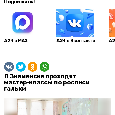
Подпишись!
А24 в MAX
А24 в Вконтакте
А2
В Знаменске проходят
мастер‑классы по росписи
гальки