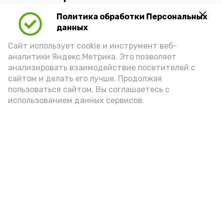
Политика обработки Персональных
Для взрослого человека безопасной
данных
порцией икры считается 30-50 граммов
(2-3 ложки). При этом следует обратить
Сайт использует cookie и инструмент веб-
аналитики Яндекс.Метрика. Это позволяет
внимание на хлеб, с которым она
анализировать взаимодействие посетителей с
подаётся: лучше выбирать
сайтом и делать его лучше. Продолжая
цельнозерновой, с мукой грубого
пользоваться сайтом, Вы соглашаетесь с
использованием данных сервисов.
помола. Есть икру следует в первой
половине дня. Кстати, полезнее для
здоровья сопроводить такой бутерброд
сочными овощами, свежей зеленью и
отварным яйцом.