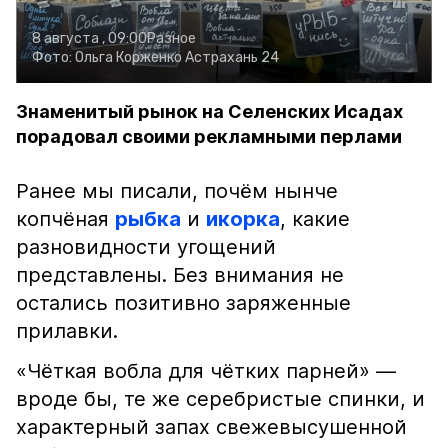
8 августа , 09:00
Разное
Фото:
Ольга Корженко
Астрахань 24
Знаменитый рынок на Селенских Исадах
порадовал своими рекламными перлами
Ранее мы писали, почём нынче
копчёная
рыбка
и
икорка
, какие
разновидности угощений
представлены. Без внимания не
остались позитивно заряженные
прилавки.
«Чёткая вобла для чётких парней» —
вроде бы, те же серебристые спинки, и
характерный запах свежевысушенной