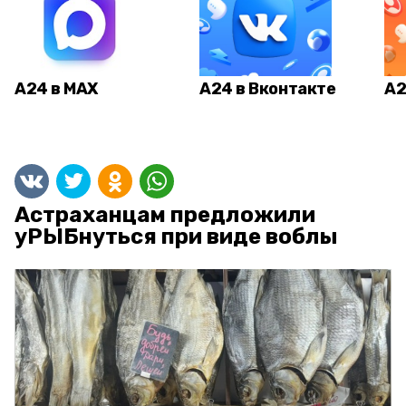
А24 в MAX
А24 в Вконтакте
А2
Астраханцам предложили
уРЫБнуться при виде воблы