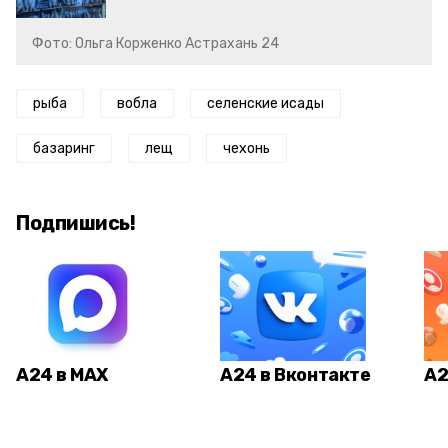
Фото: Ольга Корженко Астрахань 24
рыба
вобла
селенские исады
базаринг
лещ
чехонь
Подпишись!
А24 в MAX
А24 в Вконтакте
А2