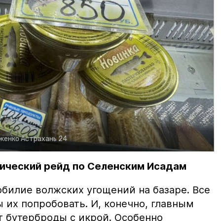
рженко
Астрахань 24
ический рейд по Селенским Исадам
билие волжских угощений на базаре. Все
ы их попробовать. И, конечно, главным
т бутерброды с икрой. Особенно