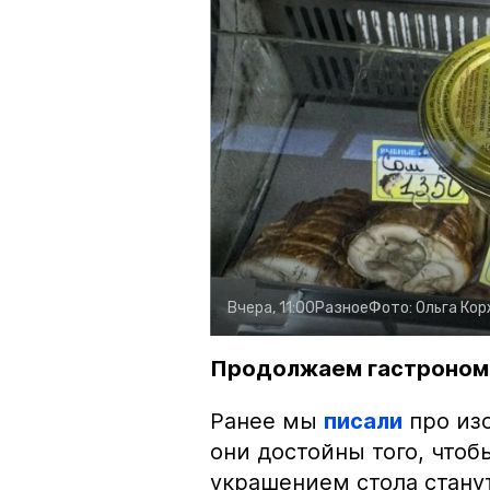
Вчера, 11:00
Разное
Фото:
Ольга Ко
Продолжаем гастроном
Ранее мы
писали
про изо
они достойны того, чтоб
украшением стола стану