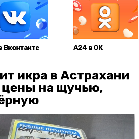
в Вконтакте
А24 в ОК
ит икра в Астрахани
: цены на щучью,
чёрную