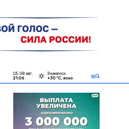
сб, 08 авг.
Знаменск
21:06
+
30
°С,
ясно