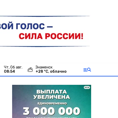
чт, 06 авг.
Знаменск
08:54
+
28
°С,
облачно