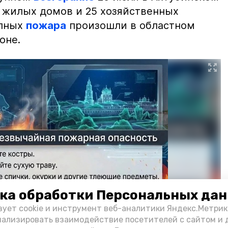
2 жилых домов и 25 хозяйственных
упных
пожара
произошли в областном
оне.
ка обработки Персональных да
зует cookie и инструмент веб-аналитики Яндекс.Метрик
нализировать взаимодействие посетителей с сайтом и 