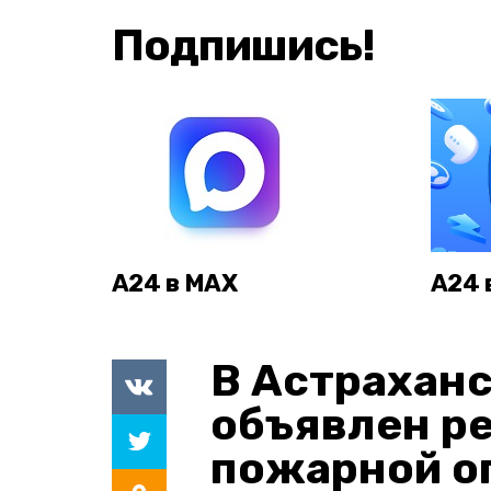
Подпишись!
А24 в MAX
А24 
В Астраханс
объявлен р
пожарной о