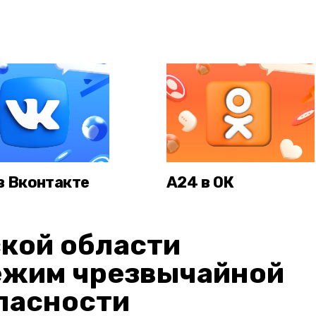
в Вконтакте
А24 в ОК
кой области
ежим чрезвычайной
пасности