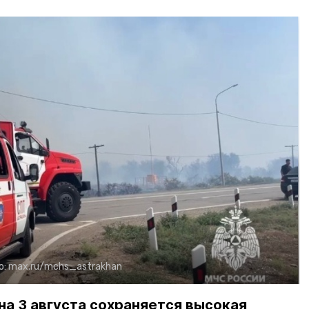
о:
max.ru/mchs_astrakhan
на 3 августа сохраняется высокая