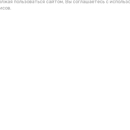
олжая пользоваться сайтом, Вы соглашаетесь с использ
исов.
Фото: max.ru/mchs_astrakhan
Play
Video