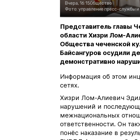
Вчера, 16:15
Общество
Фото:
управление пресс-службы и
Представитель главы Ч
области Хизри Лом-Али
Общества чеченской ку
Байсангуров осудили де
демонстративно наруши
Информация об этом инц
сетях.
Хизри Лом-Алиевич Эдил
нарушений и последующе
межнациональных отноше
ответственности. Он та
понёс наказание в резу