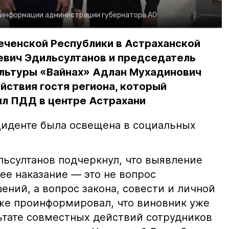
 информации администрации губернатора АО
еченской Республики в Астраханской
евич Эдильсултанов и председатель
льтуры «Вайнах» Адлан Мухадинович
йствия гостя региона, который
л ПДД в центре Астрахани
иденте была освещена в социальных
ьсултанов подчеркнул, что выявление
е наказание — это не вопрос
ний, а вопрос закона, совести и личной
кже проинформировал, что виновник уже
льтате совместных действий сотрудников