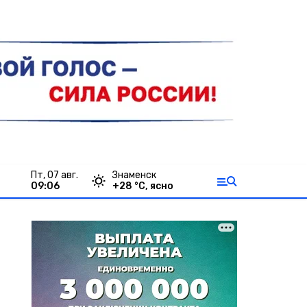
пт, 07 авг.
Знаменск
09:06
+
28
°С,
ясно