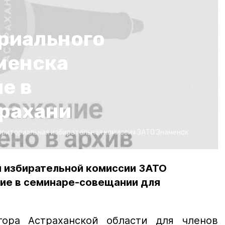
риального
менска
е в
трахани
рриториальная избирательная комиссия ЗАТО Знаменск
 избирательной комиссии ЗАТО
тие в семинаре-совещании для
тора Астраханской области для членов