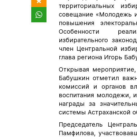
территориальных изби
совещание «Молодежь и
повышения электораль
Особенности реал
избирательного законо
член Центральной изби
глава региона Игорь Баб
Открывая мероприятие,
Бабушкин отметил важн
комиссий и органов вл
воспитания молодежи, 
награды за значительн
системы Астраханской о
Председатель Централ
Памфилова, участвовав