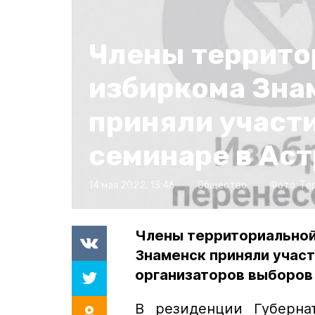
Члены террито
избиркома Зна
приняли участи
семинаре в Ас
14 мая 2022, 13:46
Общество
Фото:
Те
Члены территориальной
Знаменск приняли учас
организаторов выборов
В резиденции Губерна