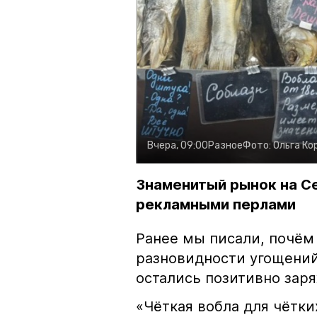
Вчера, 09:00
Разное
Фото:
Ольга Ко
Знаменитый рынок на С
рекламными перлами
Ранее мы писали, почём
разновидности угощений
остались позитивно зар
«Чёткая вобла для чётки