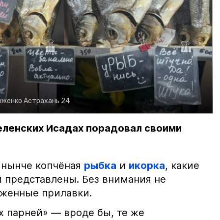
рженко
Астрахань 24
еленских Исадах порадовал своими
 нынче копчёная
рыбка
и
икорка
, какие
 представлены. Без внимания не
яженные прилавки.
х парней» — вроде бы, те же