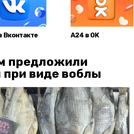
в Вконтакте
А24 в ОК
м предложили
 при виде воблы