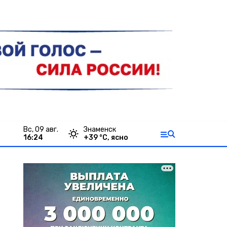
вс, 09 авг.
Знаменск
16:24
+
39
°С,
ясно