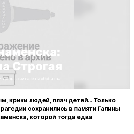
наменска:
на Строгая
ив редакции газеты «Орбита»
м, крики людей, плач детей... Только
рагедии сохранились в памяти Галины
аменска, которой тогда едва