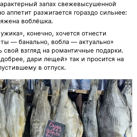
характерный запах свежевысушенной
но аппетит разжигается гораздо сильнее:
ряжена воблёшка.
ужика», конечно, хочется отнести
еты — банально, вобла — актуально»
ь свой взгляд на романтичные подарки.
добрее, дари лещей» так и просится на
тпустившему в отпуск.