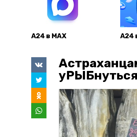
А24 в MAX
А24 
Астраханца
уРЫБнуться