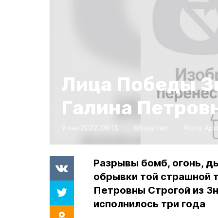
Лица Победы З
Галина Петров
9 мая 2022, 08:13
Общество
Фото:
Арх
Разрывы бомб, огонь, ды
обрывки той страшной т
Петровны Строгой из Зн
исполнилось три года