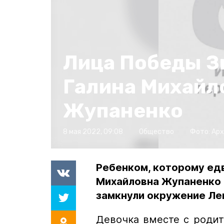
Лица Победы З
Галина Михайл
Жупаненко
8 мая 2022, 09:08
Общество
Фото:
Арх
Ребенком, которому едв
Михайловна Жупаненко 
замкнули окружение Ле
Девочка вместе с роди