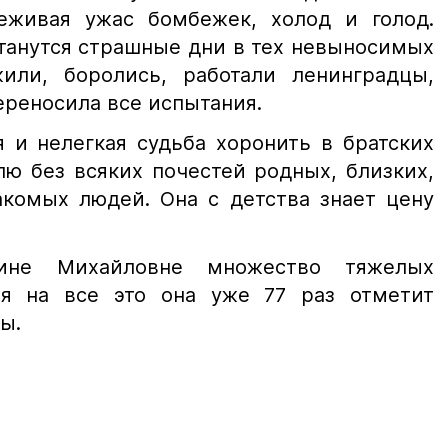
еживая ужас бомбежек, холод и голод.
станутся страшные дни в тех невыносимых
или, боролись, работали ленинградцы,
ереносила все испытания.
 и нелегкая судьба хоронить в братских
ю без всяких почестей родных, близких,
акомых людей. Она с детства знает цену
лине Михайловне множество тяжелых
ря на все это она уже 77 раз отметит
ы.