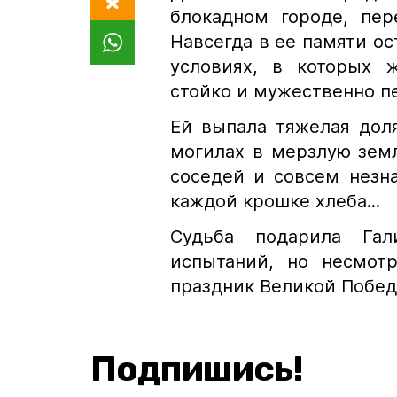
блокадном городе, пер
Навсегда в ее памяти о
условиях, в которых ж
стойко и мужественно п
Ей выпала тяжелая доля
могилах в мерзлую земл
соседей и совсем незн
каждой крошке хлеба...
Судьба подарила Га
испытаний, но несмот
праздник Великой Побед
Подпишись!