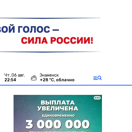
чт, 06 авг.
Знаменск
22:54
+
28
°С,
облачно