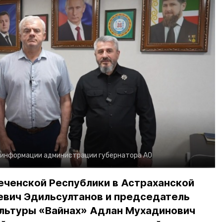
 информации администрации губернатора АО
еченской Республики в Астраханской
евич Эдильсултанов и председатель
льтуры «Вайнах» Адлан Мухадинович