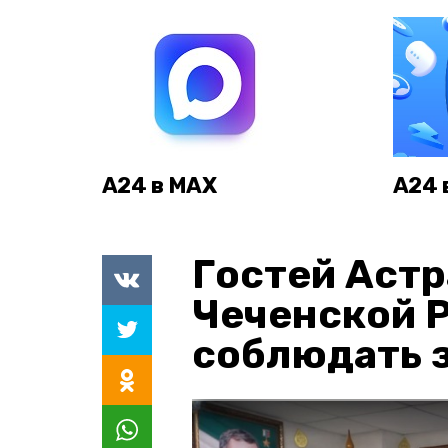
А24 в MAX
А24 
Гостей Астр
Чеченской 
соблюдать з