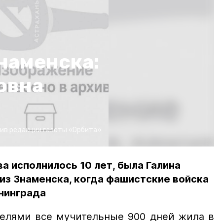
наменска:
овна
ив редакции газеты «Орбита»
а исполнилось 10 лет, была Галина
из Знаменска, когда фашистские войска
нинграда
телями все мучительные 900 дней жила в