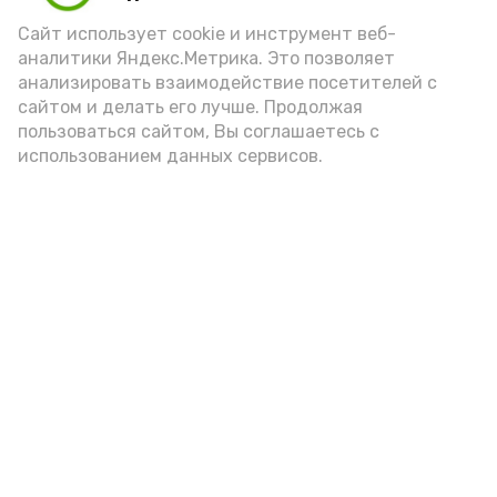
Сайт использует cookie и инструмент веб-
аналитики Яндекс.Метрика. Это позволяет
анализировать взаимодействие посетителей с
А24 в MAX
А24 в Вконтакте
А2
сайтом и делать его лучше. Продолжая
пользоваться сайтом, Вы соглашаетесь с
использованием данных сервисов.
В Знаменске вспоминают
творческое наследие писателя-
земляка