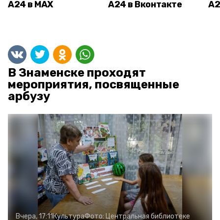
А24 в MAX
А24 в Вконтакте
А2
В Знаменске проходят
мероприятия, посвященные
арбузу
Вчера, 17:11
Культура
Фото:
Центральная библиотеке