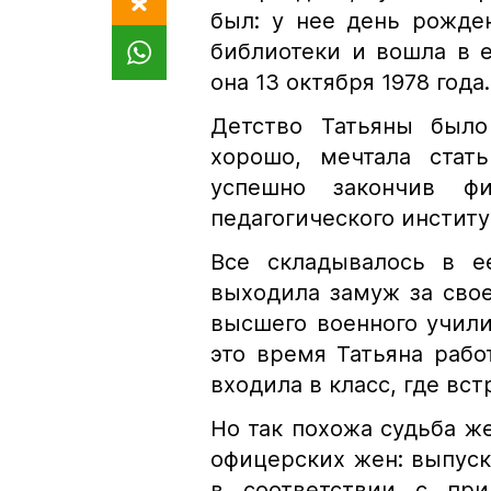
был: у нее день рожде
библиотеки и вошла в 
она 13 октября 1978 года.
Детство Татьяны было
хорошо, мечтала стать
успешно закончив фил
педагогического институ
Все складывалось в е
выходила замуж за свое
высшего военного учили
это время Татьяна раб
входила в класс, где вс
Но так похожа судьба ж
офицерских жен: выпус
в соответствии с при