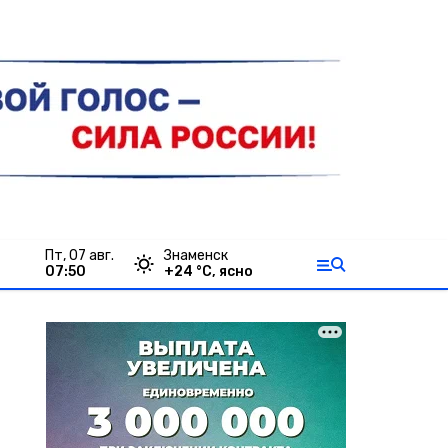
пт, 07 авг.
Знаменск
07:50
+
24
°С,
ясно