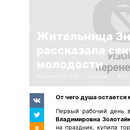
Жительница З
рассказала сек
молодости
10 апреля 2022, 10:47
Общество
Фото:
От чего душа остается 
Первый рабочий день в
Владимировна Золотай
на праздник, купила то