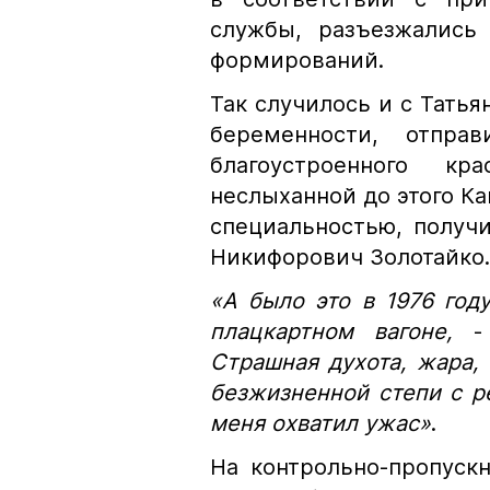
службы, разъезжались
формирований.
Так случилось и с Татья
беременности, отпра
благоустроенного к
неслыханной до этого Ка
специальностью, получ
Никифорович Золотайко.
«А было это в 1976 год
плацкартном вагоне,
- 
Страшная духота, жара,
безжизненной степи с р
меня охватил ужас»
.
На контрольно-пропускн