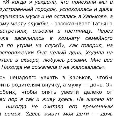
.
«И когда я увидела, что приехали мы в
оустроенный городок, успокоилась и даже
лушалась мужа и не осталась в Харькове, а
вому месту службы,
- рассказывает Татьяна
встретили, отвезли в гостиницу. Через
же заселились в комнату семейного
 по утрам на службу, как говорил, на
распоряжении был целый день. Ходила на
ыхала в сквере, любуясь розами. Мне все
. Никогда не сожалела и не жаловалась»
.
сь ненадолго уехать в Харьков, чтобы
рить родителям внучку, а мужу — дочь. Он
обеих, чтобы опять увезти далеко от
ех пор я так и живу здесь. Не жалею ни
, никогда не считала его временным
й семьи. Здесь живут мои дети — дочь