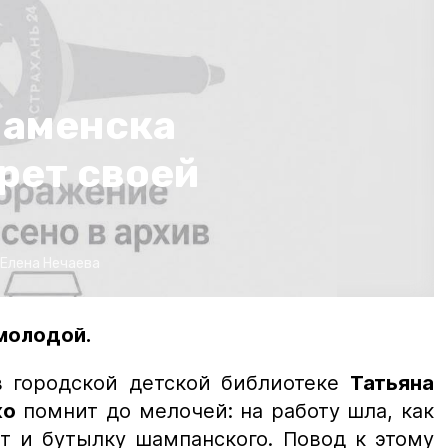
наменска
рет своей
Елена Нечаева
молодой.
 городской детской библиотеке
Татьяна
ко
помнит до мелочей: на работу шла, как
рт и бутылку шампанского. Повод к этому