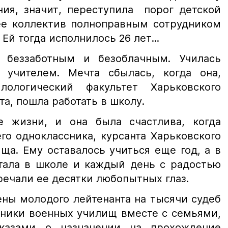
ния, значит, переступила порог детской
ее коллектив полноправным сотрудником
 Ей тогда исполнилось 26 лет...
 беззаботным и безоблачным. Училась
 учителем. Мечта сбылась, когда она,
ологический факультет Харьковского
та, пошла работать в школу.
е жизни, и она была счастлива, когда
го одноклассника, курсанта Харьковского
ща. Ему оставалось учиться еще год, а в
отала в школе и каждый день с радостью
тречали ее десятки любопытных глаз.
ены молодого лейтенанта на тысячи судеб
кники военных училищ вместе с семьями,
казами о назначении на прохождение