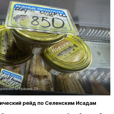
орженко
Астрахань 24
ический рейд по Селенским Исадам