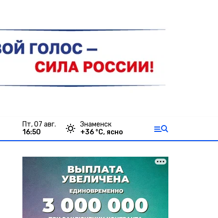
пт, 07 авг.
Знаменск
16:50
+
36
°С,
ясно