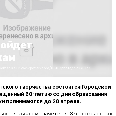
ройдет
кам
Roman Kaiuk
www.pexels.com/ru-ru/photo/3997813/
етского творчества состоится Городской
вященный 60-летию со дня образования
ки принимаются до 28 апреля.
ься в личном зачете в 3-х возрастных