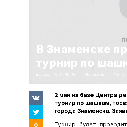
В Знаменске п
турнир по шаш
6 апреля 2022, 12:28
Общество
Фото:
2 мая на базе Центра д
турнир по шашкам, пос
города Знаменска. Заяв
Турнир будет проводит