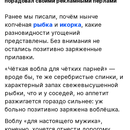
порадовал своими рекламными перлами
Ранее мы писали, почём нынче
копчёная
рыбка
и
икорка
, какие
разновидности угощений
представлены. Без внимания не
остались позитивно заряженные
прилавки.
«Чёткая вобла для чётких парней» —
вроде бы, те же серебристые спинки, и
характерный запах свежевысушенной
рыбки, что и у соседей, но аппетит
разжигается гораздо сильнее: уж
больно позитивно заряжена воблёшка.
Воблу «для настоящего мужика»,
конечно, хочется отнести дорогому