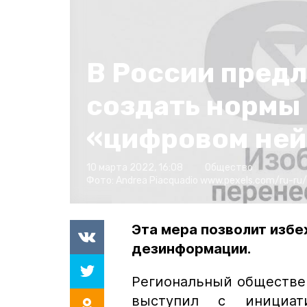
В России пред
создать нормы
«цифровом ней
10 марта 2022, 16:08
Общество
Фото:
Andrea Piacquadio
www.pexels.com/ru-ru
Эта мера позволит изб
дезинформации.
Региональный обществе
выступил с инициа