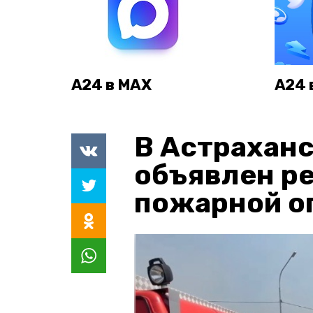
А24 в MAX
А24 
В Астраханс
объявлен р
пожарной о