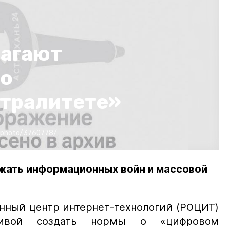
лагают
 о
тралитете»
/photo/3760778/
ежать информационных войн и массовой
нный центр интернет-технологий (РОЦИТ)
тивой создать нормы о «цифровом