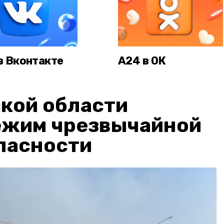
в Вконтакте
А24 в ОК
кой области
ежим чрезвычайной
пасности