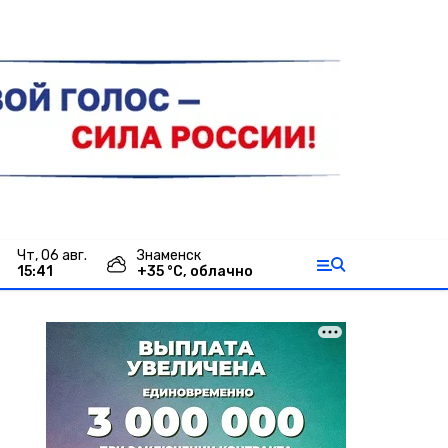
чт, 06 авг.
Знаменск
15:41
+
35
°С,
облачно