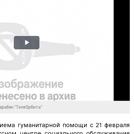
Play
Video
Марабян "ТелеОрбита"
риема гуманитарной помощи с 21 февраля
ксном центре социального обслуживания