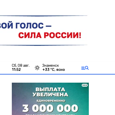
сб, 08 авг.
Знаменск
11:52
+
33
°С,
ясно