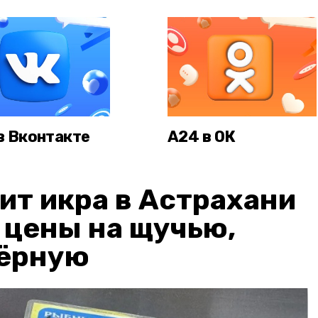
в Вконтакте
А24 в ОК
ит икра в Астрахани
: цены на щучью,
чёрную