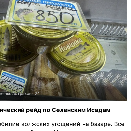
рженко
Астрахань 24
ический рейд по Селенским Исадам
билие волжских угощений на базаре. Все