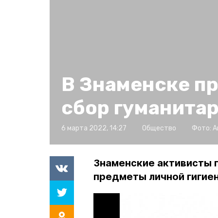
В Знаменске п
сбор гуманита
6 марта 2022, 14:27
Общество
Фото:
А
Знаменские активисты п
предметы личной гигиен