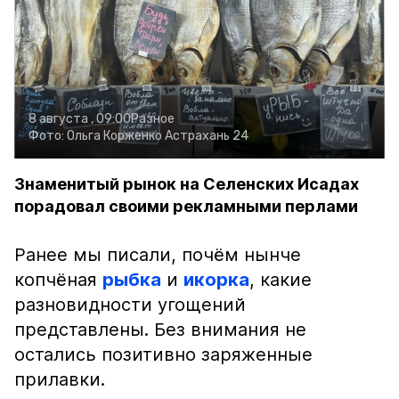
8 августа , 09:00
Разное
Фото:
Ольга Корженко
Астрахань 24
Знаменитый рынок на Селенских Исадах
порадовал своими рекламными перлами
Ранее мы писали, почём нынче
копчёная
рыбка
и
икорка
, какие
разновидности угощений
представлены. Без внимания не
остались позитивно заряженные
прилавки.