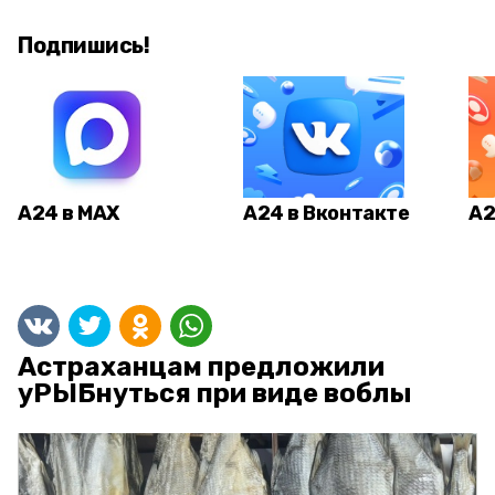
Подпишись!
А24 в MAX
А24 в Вконтакте
А2
Астраханцам предложили
уРЫБнуться при виде воблы